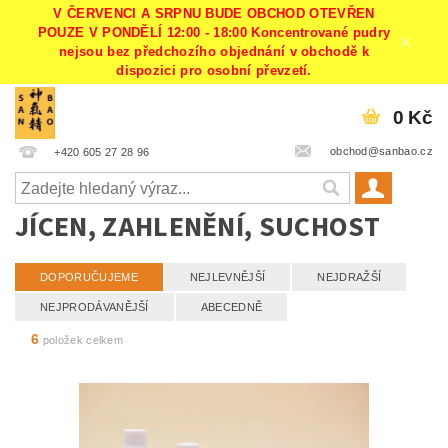
V ČERVENCI A SRPNU BUDE OBCHOD OTEVŘEN
POUZE V PONDĚLÍ 12:00 - 18:00 Koncentrované pudry
nejsou bez předchozího objednání v obchodě k
dispozici pro osobní převzetí.
0 Kč
obchod@sanbao.cz
+420 605 27 28 96
JÍCEN, ZAHLENĚNÍ, SUCHOST
DOPORUČUJEME
NEJLEVNĚJŠÍ
NEJDRAŽŠÍ
NEJPRODÁVANĚJŠÍ
ABECEDNĚ
6
položek celkem