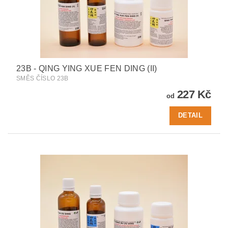
23B - QING YING XUE FEN DING (II)
SMĚS ČÍSLO 23B
227 Kč
od
DETAIL