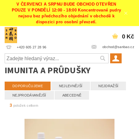
V ČERVENCI A SRPNU BUDE OBCHOD OTEVŘEN
POUZE V PONDĚLÍ 12:00 - 18:00 Koncentrované pudry
nejsou bez předchozího objednání v obchodě k
dispozici pro osobní převzetí.
0 Kč
obchod@sanbao.cz
+420 605 27 28 96
IMUNITA A PRŮDUŠKY
DOPORUČUJEME
NEJLEVNĚJŠÍ
NEJDRAŽŠÍ
NEJPRODÁVANĚJŠÍ
ABECEDNĚ
3
položek celkem