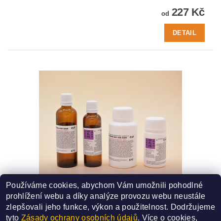
227 Kč
od
DETAIL
Používáme cookies, abychom Vám umožnili pohodlné
67C - TIAN WANG BU XIN DAN
prohlížení webu a díky analýze provozu webu neustále
SMĚS ČÍSLO - 67C
zlepšovali jeho funkce, výkon a použitelnost.
Dodržujeme
227 Kč
od
tyto
Zásady ochrany osobních údajů
. Více o cookies,