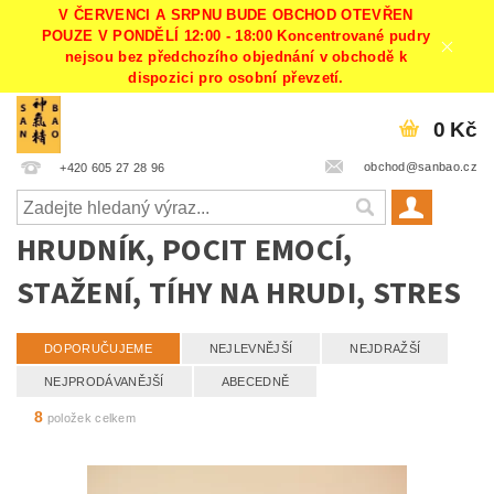
V ČERVENCI A SRPNU BUDE OBCHOD OTEVŘEN
POUZE V PONDĚLÍ 12:00 - 18:00 Koncentrované pudry
nejsou bez předchozího objednání v obchodě k
dispozici pro osobní převzetí.
0 Kč
obchod@sanbao.cz
+420 605 27 28 96
HRUDNÍK, POCIT EMOCÍ,
STAŽENÍ, TÍHY NA HRUDI, STRES
DOPORUČUJEME
NEJLEVNĚJŠÍ
NEJDRAŽŠÍ
NEJPRODÁVANĚJŠÍ
ABECEDNĚ
8
položek celkem