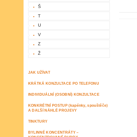
Š
T
U
V
Z
Ž
JAK UŽÍVAT
KRÁTKÁ KONZULTACE PO TELEFONU
INDIVIDUÁLNÍ (OSOBNÍ) KONZULTACE
KONKRÉTNÍ POSTUP (kapénky, spouštěče)
A DALŠÍ NÁHLÉ PROJEVY
TINKTURY
BYLINNÉ KONCENTRÁTY –