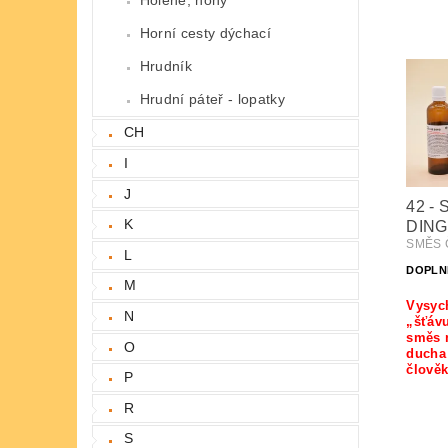
Horní cesty dýchací
Hrudník
Hrudní páteř - lopatky
CH
I
J
42 -
K
DING
SMĚS Č
L
DOPLN
M
Vysych
N
„šťáv
směs n
O
ducha
člově
P
R
S