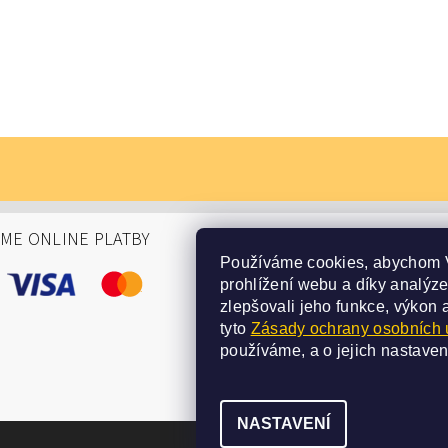
ÁME ONLINE PLATBY
Používáme cookies, abychom 
prohlížení webu a díky analýz
zlepšovali jeho funkce, výkon 
tyto
Zásady ochrany osobních 
používáme, a o jejich nastaven
NASTAVENÍ