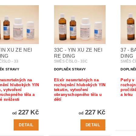
YIN XU ZE NEI
33C - YIN XU ZE NEI
37 - B
ING
RE DING
DING
ÍSLO - 33
SMĚS ČÍSLO - 33C
SMĚS ČÍ
ĚK STRAVY
DOPLNĚK STRAVY
DOPLNĚ
 nesmrtelných na
Elixír nesmrtelných na
Perly v
jnění hlubokých YIN
rozhojnění hlubokých YIN
rozhojn
n, vytvoření
tekutin, vytvoření
pročišt
yschopného těla a
obranyschopného těla u
a krku
é svěžesti
dětí
227 Kč
227 Kč
od
od
DETAIL
DETAIL