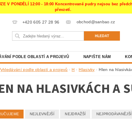
PONDĚLÍ 12:00 - 18:00 Koncentrované pudry nejsou bez předchoz
převzetí.
obchod@sanbao.cz
+420 605 27 28 96
ÁVÁNÍ PODLE OBLASTÍ A PROJEVŮ
NAPIŠTE NÁM
KO
Vyhledávání podle oblastí a projevů
H
Hlasivky
Hlen na hlasivká
EN NA HLASIVKÁCH A 
RUČUJEME
NEJLEVNĚJŠÍ
NEJDRAŽŠÍ
NEJPRODÁVANĚJŠÍ