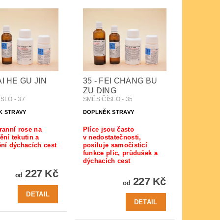
AI HE GU JIN
35 - FEI CHANG BU
ZU DING
SLO - 37
SMĚS ČÍSLO - 35
K STRAVY
DOPLNĚK STRAVY
 ranní rose na
Plíce jsou často
ění tekutin a
v nedostatečnosti,
ění dýchacích cest
posiluje samočisticí
funkce plic, průdušek a
dýchacích cest
227 Kč
od
227 Kč
od
DETAIL
DETAIL