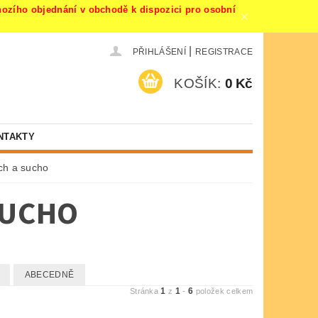
ího objednání v obchodě k dispozici pro osobní
|
PŘIHLÁŠENÍ
REGISTRACE
KOŠÍK:
0 Kč
NTAKTY
ch a sucho
SUCHO
ABECEDNĚ
1
1
6
Stránka
z
-
položek celkem