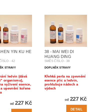
 SHEN YIN KU HE
38 - MAI WEI DI
HUANG DING
ÍSLO - 42
SMĚS ČÍSLO - 38
ĚK STRAVY
DOPLNĚK STRAVY
ání ledvin (dává
Křehká perla na zpevnění
u“ organismu),
esence plic a ledvin,
a vyživení esence,
prohlubuje nádech a
 a upevnění kořene
výdech
ka
227 Kč
od
227 Kč
od
DETAIL