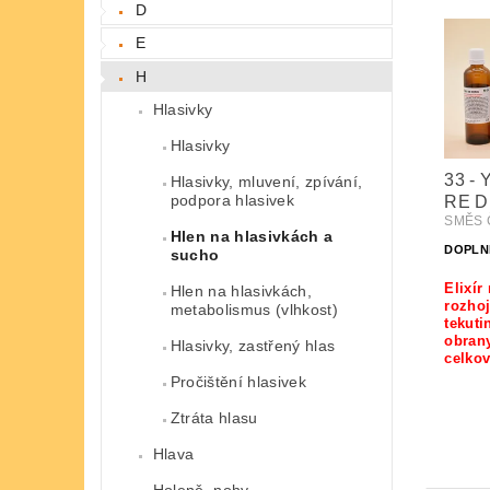
D
E
H
Hlasivky
Hlasivky
33 - 
Hlasivky, mluvení, zpívání,
podpora hlasivek
RE D
SMĚS Č
Hlen na hlasivkách a
DOPLN
sucho
Elixír
Hlen na hlasivkách,
rozho
metabolismus (vlhkost)
tekuti
obran
Hlasivky, zastřený hlas
celkov
Pročištění hlasivek
Ztráta hlasu
Hlava
Holeně, nohy