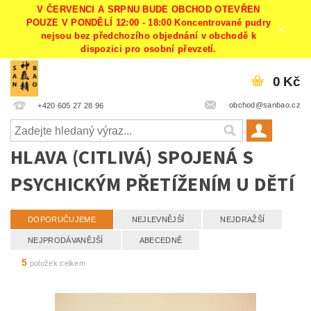
V ČERVENCI A SRPNU BUDE OBCHOD OTEVŘEN
POUZE V PONDĚLÍ 12:00 - 18:00 Koncentrované pudry
nejsou bez předchozího objednání v obchodě k
dispozici pro osobní převzetí.
0 Kč
obchod@sanbao.cz
+420 605 27 28 96
HLAVA (CITLIVÁ) SPOJENÁ S
PSYCHICKÝM PŘETÍŽENÍM U DĚTÍ
DOPORUČUJEME
NEJLEVNĚJŠÍ
NEJDRAŽŠÍ
NEJPRODÁVANĚJŠÍ
ABECEDNĚ
5
položek celkem