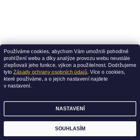
Používáme cookies, abychom Vám umožnili pohodlné
prohlížení webu a díky analýze provozu webu neustále
zlepšovali jeho funkce, výkon a použitelnost.
Dodržujeme
tyto
Zásady ochrany osobních údajů
. Více o cookies,
které používáme, a o jejich nastavení najdete
v
nastavení
.
2026 ©
SAN BAO
, všechna práva vyhrazena
NASTAVENÍ
Vytvořil Shoptet
SOUHLASÍM