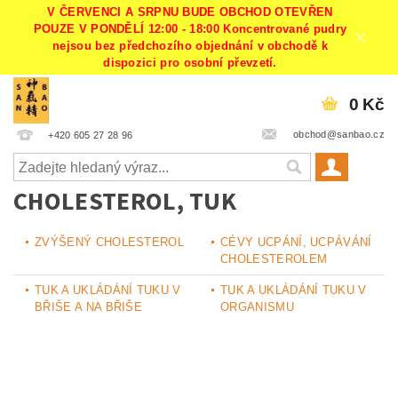
V ČERVENCI A SRPNU BUDE OBCHOD OTEVŘEN
POUZE V PONDĚLÍ 12:00 - 18:00 Koncentrované pudry
nejsou bez předchozího objednání v obchodě k
dispozici pro osobní převzetí.
0 Kč
obchod@sanbao.cz
+420 605 27 28 96
CHOLESTEROL, TUK
ZVÝŠENÝ CHOLESTEROL
CÉVY UCPÁNÍ, UCPÁVÁNÍ
CHOLESTEROLEM
TUK A UKLÁDÁNÍ TUKU V
TUK A UKLÁDÁNÍ TUKU V
BŘIŠE A NA BŘIŠE
ORGANISMU