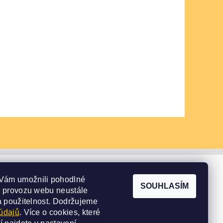
Vám umožnili pohodlné
SOUHLASÍM
e provozu webu neustále
a použitelnost.
Dodržujeme
údajů
. Více o cookies, které