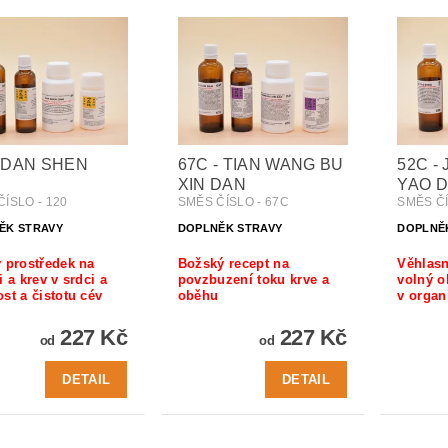
- DAN SHEN
67C - TIAN WANG BU
52C - 
XIN DAN
YAO D
ÍSLO - 120
SMĚS ČÍSLO - 67C
SMĚS ČÍ
ĚK STRAVY
DOPLNĚK STRAVY
DOPLNĚ
 prostředek na
Božský recept na
Věhlasn
i a krev v srdci a
povzbuzení toku krve a
volný o
st a čistotu cév
oběhu
v orga
227 Kč
227 Kč
od
od
DETAIL
DETAIL