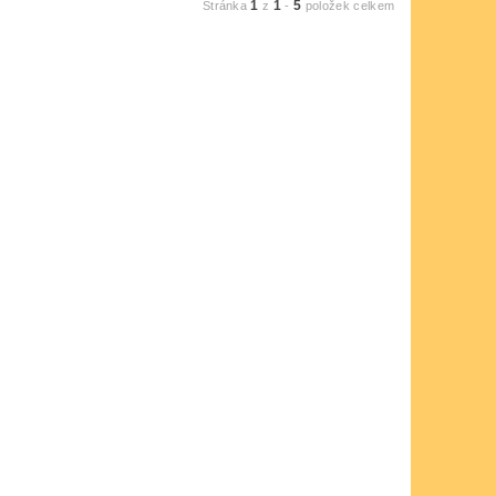
1
1
5
Stránka
z
-
položek celkem