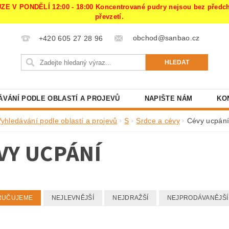
PONDĚLÍ 12:00 - 18:00 Koncentrované pudry nejsou bez předchoz
převzetí.
obchod@sanbao.cz
+420 605 27 28 96
ÁVÁNÍ PODLE OBLASTÍ A PROJEVŮ
NAPIŠTE NÁM
KO
Vyhledávání podle oblastí a projevů
S
Srdce a cévy
Cévy ucpán
VY UCPÁNÍ
RUČUJEME
NEJLEVNĚJŠÍ
NEJDRAŽŠÍ
NEJPRODÁVANĚJŠÍ