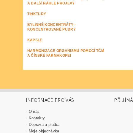
A DALŠÍ NÁHLÉ PROJEVY
TINKTURY
BYLINNÉ KONCENTRÁTY –
KONCENTROVANÉ PUDRY
KAPSLE
HARMONIZACE ORGANISMU POMOCÍ TČM
A ČÍNSKÉ FARMAKOPEI
INFORMACE PRO VÁS
PŘIJÍM
O nás
Kontakty
Doprava a platba
Moje objednávka