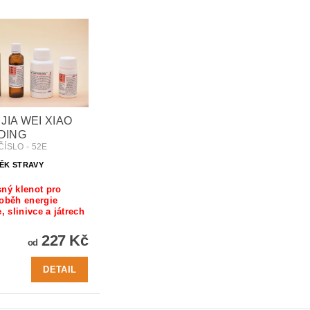
 JIA WEI XIAO
DING
ÍSLO - 52E
ĚK STRAVY
ný klenot pro
oběh energie
e, slinivce a játrech
227 Kč
od
DETAIL