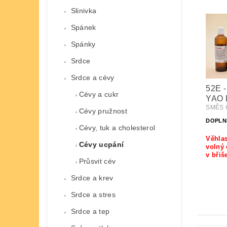
Slinivka
Spánek
Spánky
Srdce
Srdce a cévy
52E -
Cévy a cukr
YAO 
SMĚS Č
Cévy pružnost
DOPLN
Cévy, tuk a cholesterol
Věhlas
Cévy ucpání
volný 
v břiš
Průsvit cév
Srdce a krev
Srdce a stres
Srdce a tep