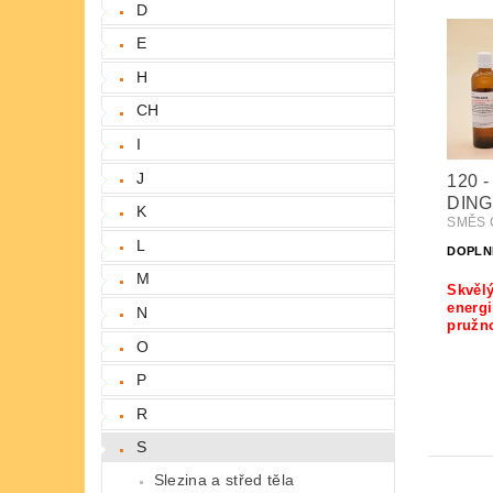
D
E
H
CH
I
J
120 
DING
K
SMĚS Č
L
DOPLN
M
Skvělý
energi
N
pružno
O
P
R
S
Slezina a střed těla