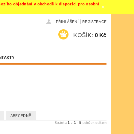
ího objednání v obchodě k dispozici pro osobní
|
PŘIHLÁŠENÍ
REGISTRACE
KOŠÍK:
0 Kč
NTAKTY
í
ABECEDNĚ
1
1
5
Stránka
z
-
položek celkem