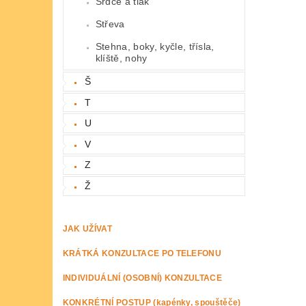
Srdce a tlak
Střeva
Stehna, boky, kyčle, třísla,
klíště, nohy
Š
T
U
V
Z
Ž
JAK UŽÍVAT
KRÁTKÁ KONZULTACE PO TELEFONU
INDIVIDUÁLNÍ (OSOBNÍ) KONZULTACE
KONKRÉTNÍ POSTUP (kapénky, spouštěče)