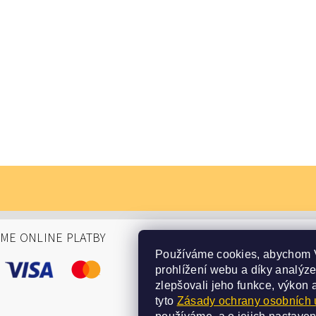
ÁME ONLINE PLATBY
Používáme cookies, abychom 
prohlížení webu a díky analýz
zlepšovali jeho funkce, výkon 
tyto
Zásady ochrany osobních 