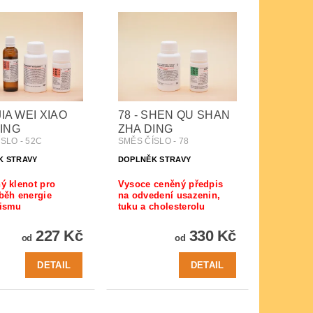
JIA WEI XIAO
78 - SHEN QU SHAN
ING
ZHA DING
SLO - 52C
SMĚS ČÍSLO - 78
K STRAVY
DOPLNĚK STRAVY
ý klenot pro
Vysoce ceněný předpis
běh energie
na odvedení usazenin,
nismu
tuku a cholesterolu
227 Kč
330 Kč
od
od
DETAIL
DETAIL