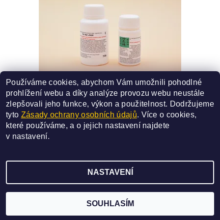
Používáme cookies, abychom Vám umožnili pohodlné
73A - YU NU JIAN
prohlížení webu a díky analýze provozu webu neustále
SMĚS ČÍSLO - 73A
zlepšovali jeho funkce, výkon a použitelnost.
Dodržujeme
330 Kč
od
tyto
Zásady ochrany osobních údajů
. Více o cookies,
které používáme, a o jejich nastavení najdete
DETAIL
v
nastavení
.
NASTAVENÍ
2026 ©
SAN BAO
, všechna práva vyhrazena
Vytvořil Shoptet
SOUHLASÍM