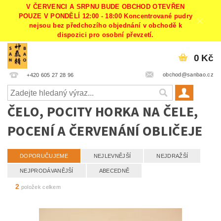
V ČERVENCI A SRPNU BUDE OBCHOD OTEVŘEN
POUZE V PONDĚLÍ 12:00 - 18:00 Koncentrované pudry
nejsou bez předchozího objednání v obchodě k
dispozici pro osobní převzetí.
0 Kč
obchod@sanbao.cz
+420 605 27 28 96
ČELO, POCITY HORKA NA ČELE,
POCENÍ A ČERVENÁNÍ OBLIČEJE
DOPORUČUJEME
NEJLEVNĚJŠÍ
NEJDRAŽŠÍ
NEJPRODÁVANĚJŠÍ
ABECEDNĚ
2
položek celkem