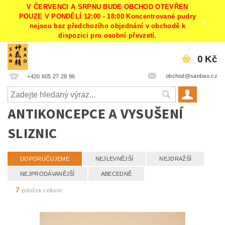
V ČERVENCI A SRPNU BUDE OBCHOD OTEVŘEN
POUZE V PONDĚLÍ 12:00 - 18:00 Koncentrované pudry
nejsou bez předchozího objednání v obchodě k
dispozici pro osobní převzetí.
0 Kč
obchod@sanbao.cz
+420 605 27 28 96
ANTIKONCEPCE A VYSUŠENÍ
SLIZNIC
DOPORUČUJEME
NEJLEVNĚJŠÍ
NEJDRAŽŠÍ
NEJPRODÁVANĚJŠÍ
ABECEDNĚ
7
položek celkem