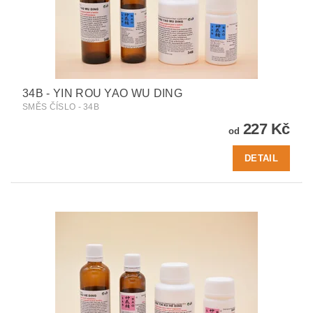
34B - YIN ROU YAO WU DING
SMĚS ČÍSLO - 34B
227 Kč
od
DETAIL