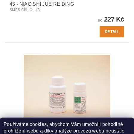
43 - NIAO SHI JUE RE DING
SMĚS ČÍSLO - 43
227 Kč
od
DETAIL
Používáme cookies, abychom Vám umožnili pohodlné
74 - ZHI BAI YU NU JIAN
prohlížení webu a díky analýze provozu webu neustále
SMĚS ČÍSLO - 74