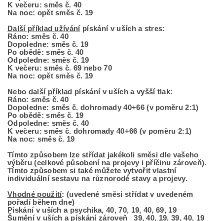
K večeru: směs č. 40
Na noc: opět směs č. 19
Další příklad užívání
pískání v uších a stres:
Ráno: směs č. 40
Dopoledne: směs č. 19
Po obědě: směs č. 40
Odpoledne: směs č. 19
K večeru: směs č. 69 nebo 70
Na noc: opět směs č. 19
Nebo
další příklad
pískání v uších a vyšší tlak:
Ráno: směs č. 40
Dopoledne: směs č. dohromady 40+66 (v poměru 2:1)
Po obědě: směs č. 19
Odpoledne: směs č. 40
K večeru: směs č. dohromady 40+66 (v poměru 2:1)
Na noc: směs č. 19
Tímto způsobem lze střídat jakékoli směsi dle vašeho
výběru (celkové působení na projevy i příčinu zároveň).
Tímto způsobem si také můžete vytvořit vlastní
individuální sestavu na různorodé stavy a projevy.
Vhodné použití
: (uvedené směsi střídat v uvedeném
pořadí během dne)
Pískání v uších a psychika, 40, 70, 19, 40, 69, 19
Šumění v uších a pískání zároveň 39, 40, 19, 39, 40, 19