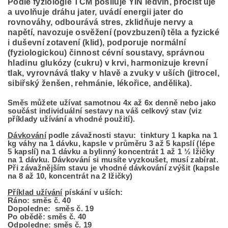
Podle fyziologie TČM posiluje YIN ledvin, pročišťuje
a uvolňuje dráhu jater, uvádí energii jater do
rovnováhy, odbourává stres, zklidňuje nervy a
napětí, navozuje osvěžení (povzbuzení) těla a fyzické
i duševní zotavení (klid), podporuje normální
(fyziologickou) činnost cévní soustavy, správnou
hladinu glukózy (cukru) v krvi, harmonizuje krevní
tlak, vyrovnává tlaky v hlavě a zvuky v uších (jitrocel,
sibiřský ženšen, rehmánie, lékořice, andělika).
Směs můžete užívat samotnou 4x až 6x denně nebo jako
součást individuální sestavy na váš celkový stav (viz
příklady užívání a vhodné použití).
Dávkování
podle závažnosti stavu: tinktury 1 kapka na 1
kg váhy na 1 dávku, kapsle v průměru 3 až 5 kapslí (lépe
5 kapslí) na 1 dávku a bylinný koncentrát 1 až 1 ½ lžičky
na 1 dávku. Dávkování si musíte vyzkoušet, musí zabírat.
Při závažnějším stavu je vhodné dávkování zvýšit (kapsle
na 8 až 10, koncentrát na 2 lžičky)
Příklad užívání
pískání v uších:
Ráno: směs č. 40
Dopoledne: směs č. 19
Po obědě: směs č. 40
Odpoledne: směs č. 19