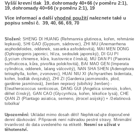
Vyšší krevní tlak 19, dohromady 40+66 (v poměru 2:1),
19, dohromady 40+66 (v poměru 2:1), 19
Více informací a další
vhodné použití
naleznete také u
popisu směsi č. 39, 40, 66, 69, 70
Složení:
SHENG DI HUANG (Rehmannia glutinosa, kořen, rehmánie
lepkavá), SHI GAO (Gypsum, sádrovec), ZHI MU (Anemarrhena
asphodeloides, oddenek, sasanka asfodelovitá), MAI MEN DONG
(Ophiopogonis japonici, hlíza, sedoulek japonský), DI GU PI
(Lycium chinense, kůra, kustovnice čínská), MU DAN PI (Paeonia
suffruticosa, kůra, pivoňka polokřovitá), BAI MAO GEN (Imperata
cylindrica, oddenek, lalang válcovitý), NAN SHA SHEN (Adenophora
tetraphylla, kořen, zvonovec), HUAI NIU XI (Achyranthes bidentata,
kořen, bodlák dvojzubý), ZHI ZI (Gardenia jasmonoidis, plod,
gardénie jasmínová), ženšen nepravý (sibiřský ženšen) -
Eleutherococcus senticosus, DANG GUI (Angelica sinensis, kořen,
děhel čínský), GAN CAO (Glycyrrhiza, kořen, lékořice lysá), CHE
QIAN ZI (Plantago asiatica, semeno, jitrocel asijský) + /želatinová
tobolka/
Upozornění:
Ukládat mimo dosah dětí! Nepřekračujte doporučené
denní dávkování. Přípravek není náhradou pestré stravy. Minimální
trvanlivost do data uvedeného na etiketě.
Nesmí se užívat v
těhotenství.