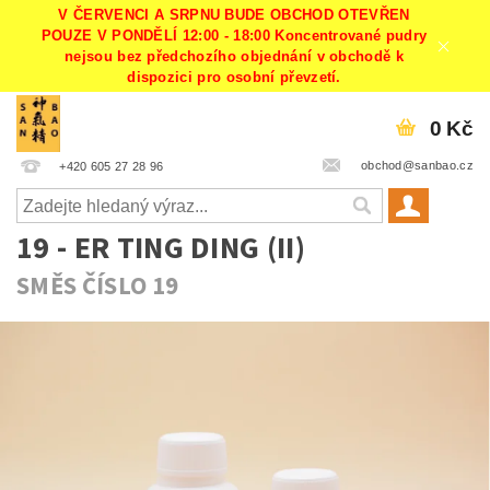
V ČERVENCI A SRPNU BUDE OBCHOD OTEVŘEN
POUZE V PONDĚLÍ 12:00 - 18:00 Koncentrované pudry
nejsou bez předchozího objednání v obchodě k
dispozici pro osobní převzetí.
0 Kč
obchod@sanbao.cz
+420 605 27 28 96
19 - ER TING DING (II)
SMĚS ČÍSLO 19